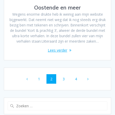
Oostende en meer
Wegens enorme drukte heb ik weinig aan mijn website
bijgewerkt. Dat neemt niet weg dat ik nog steeds erg druk
bezig ben met tekenen en schrijven. Binnenkort verschijnt
de bundel ‘Kort & prachtig 3’, alweer de derde bundel met
ultra korte verhalen. In deze bundel zullen vier van mijn
verhalen staan.Uiteraard zijn er meerdere zaken…
Lees verder
Berichten
Pagina
Pagina
Pagina
Pagina
1
2
3
4
navigatie
Zoeken
naar: