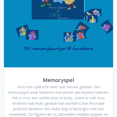
Memoryspel
Voor een opdracht weer wat nieuws gedaan. Een
memoryspel waar kinderen veel plezier aan kunnen beleven.
Het is voor een zachte prijs te koop, zodat er ook voor
kinderen wat leuks gedaan kan worden.Crew Recreatie
probeert kinderen een leuke dag te bezorgen met hun
creativiteit. De figuren die zij uitbeelden middels poppen en