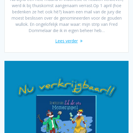
werd ik bij thuiskomst aangenaam verrast.Op 1 april (hoe
bedenken ze het ook hè?) kwam een mail van de jury die
moest beslissen over de genomineerden voor de gouden
wullok. En ongelofelijk maar waar: mijn strip van Fred
Dommelaar die ik in eigen beheer heb…
Lees verder