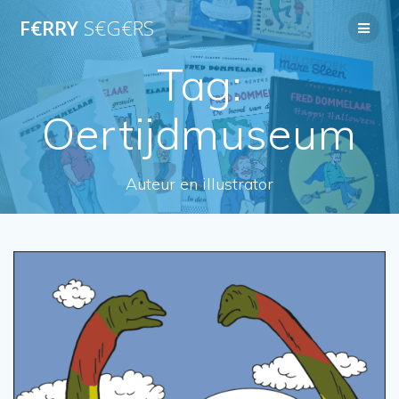
Ga
F€RRY
S€G€RS
naar
de
inhoud
Tag:
Oertijdmuseum
Auteur en illustrator